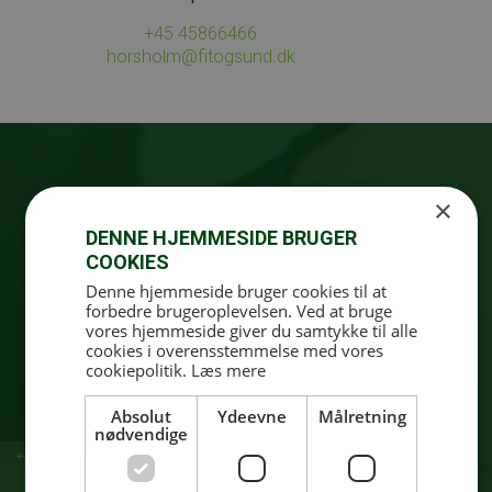
+45 45866466
horsholm@fitogsund.dk
×
DENNE HJEMMESIDE BRUGER
COOKIES
Denne hjemmeside bruger cookies til at
Claus
forbedre brugeroplevelsen. Ved at bruge
vores hjemmeside giver du samtykke til alle
cookies i overensstemmelse med vores
Mand! Du er blevet for tyk og doven. Du er holdt
cookiepolitik.
Læs mere
op med at veje dig, og du får sidesting af at vaske
hår. Du ved, at du skal gøre noget; men du orker
Absolut
Ydeevne
Målretning
det ikke. Og i øvrigt vejer rigtige mænd over 100
nødvendige
kilo, og sådan er det bare.
Jeg kender det alt, alt for godt. Jeg vejer stadig