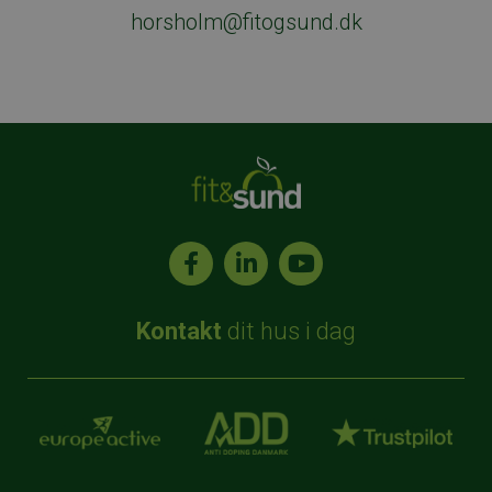
horsholm@fitogsund.dk
Kontakt
dit hus i dag