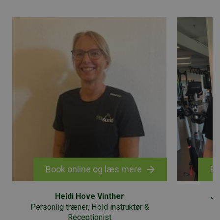
Book online og læs mere
Bo
Heidi Hove Vinther
Ju
Personlig træner, Hold instruktør &
Receptionist