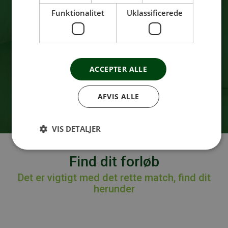
over 100 kilo, men dog 17 kilo færre, end da jeg
mødte Christina. Jeg bestilte et forløb med
Funktionalitet
Uklassificerede
personlig træning og mødte op første gang med
de samme nerver, som jeg husker fra første
skoledag. Og ved I hvad? Det er...
Læs mere
Claus
ACCEPTER ALLE
AFVIS ALLE
VIS DETALJER
Find dit forløb
Det er vigtigt med det rette match, find dit
herunder