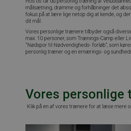
Hos os får du personlig træning af veluddannede 
målsætning, drømme og forhåbninger det absolu
fokus på at lære lige netop dig at kende, og d
dit mål.
Vores personlige trænere tilbyder også diverse
max. 10 personer, som Trænings-Camp eller Liv
”Nødspor til Nødvendigheds- forløb", som kør
personlig træner og en ernærings- og sundhed
Vores personlige 
Klik på en af vores trænere for at læse mere 