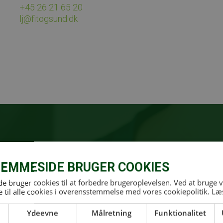
+45 26 21 65 20
lj@fitogsund.dk
EMMESIDE BRUGER COOKIES
 bruger cookies til at forbedre brugeroplevelsen. Ved at bruge
 til alle cookies i overensstemmelse med vores cookiepolitik.
Læ
Kamilla
Ydeevne
Målretning
Funktionalitet