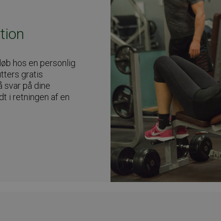
tion
løb hos en personlig
tters gratis
å svar på dine
t i retningen af en