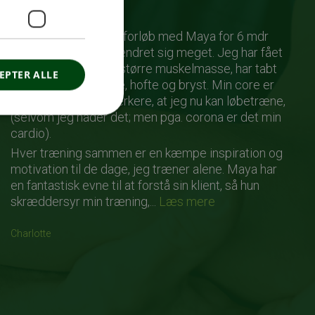
selvopfattelse
Jeg startede mit PT forløb med Maya for 6 mdr
siden. Min krop har ændret sig meget. Jeg har fået
mærkbar og målbar større muskelmasse, har tabt
EPTER ALLE
meget fedt om mave, hofte og bryst. Min core er
blevet så meget stærkere, at jeg nu kan løbetræne,
(selvom jeg hader det; men pga. corona er det min
cardio).
Hver træning sammen er en kæmpe inspiration og
motivation til de dage, jeg træner alene. Maya har
en fantastisk evne til at forstå sin klient, så hun
skræddersyr min træning,...
Læs mere
Charlotte