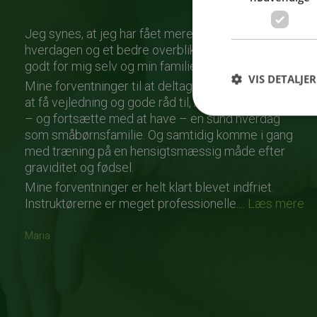
Jeg synes, at jeg har fået mere overskud i
hverdagen og et bedre overblik over, hvad der er
godt for mig selv og min familie.
VIS DETALJER
Mine forventninger til at deltage på MamaCamp var
at få vejledning og gode råd til, hvordan man kan få
– og fortsætte med at have – en sund hverdag
som småbørnsfamilie. Og samtidig komme i gang
med træning på en hensigtsmæssig måde efter
graviditet og fødsel.
Mine forventninger er helt klart blevet indfriet.
Instruktørerne er meget professionelle....
Læs mere
Maria