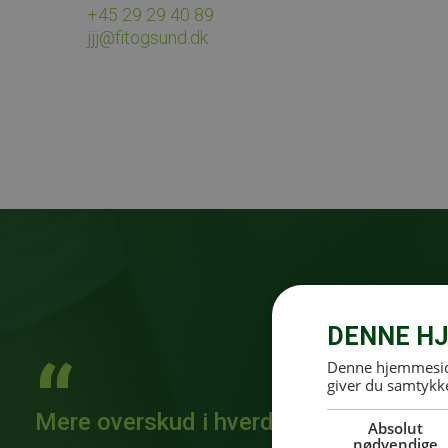
+45 29 29 40 89
jjj@fitogsund.dk
DENNE HJ
Denne hjemmeside
giver du samtykke
Mere overskud i hverdagen
Absolut
nødvendige