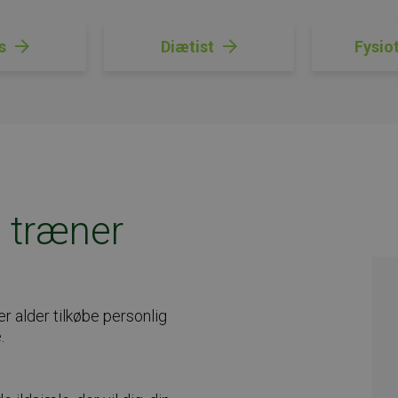
s
Diætist
Fysio
 træner
er alder tilkøbe personlig
.