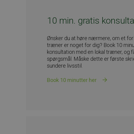
10 min. gratis konsulta
Ønsker du at høre nærmere, om et for
træner er noget for dig? Book 10 minu
konsultation med en lokal træner, og f
spørgsmål. Måske dette er første skrid
dine
sundere livsstil.
Book en startsamtale her.
Book 10 minutter her