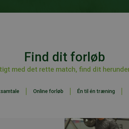
Find dit forløb
gtigt med det rette match, find dit herunde
tsamtale
Online forløb
Én til én træning