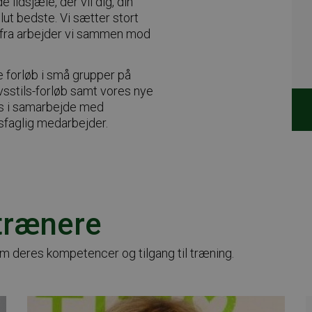
ildsjæle, der vil dig, din
t bedste. Vi sætter stort
erfra arbejder vi sammen mod
 forløb i små grupper på
sstils-forløb samt vores nye
es i samarbejde med
sfaglig medarbejder.
trænere
om deres kompetencer og tilgang til træning.