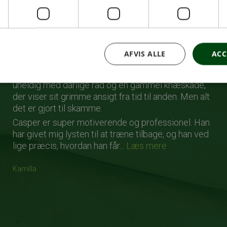
Mit mål var at dyrke mere motion og at få opbygget
en stærkere muskulatur til at styre min
hypermobilitet. Casper har tilrettelagt et program,
AFVIS ALLE
ACC
der passer til mig og mine små skavanker.
Jeg var meget nervøs i starten, da jeg før har været
uheldig med dårlige råd og en gammel knæskade,
der viser sit grimme ansigt fra tid til anden. Men alt
det er gjort til skamme.
Casper er super motiverende og professionel. Han
har givet mig lysten til at træne tilbage, og han ved
lige præcis, hvordan han får...
Læs mere
Kamilla