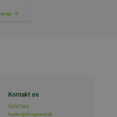
terapi
Kontakt os
56767366
haslev@fitogsund.dk